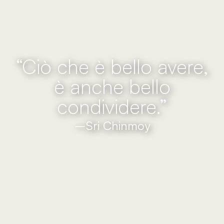
“Ciò che è bello avere,
è anche bello
condividere.”
–
Sri Chinmoy